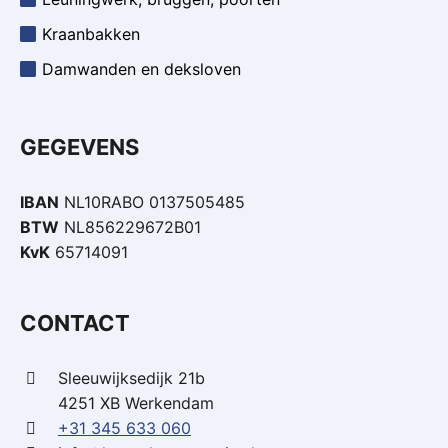
Kraanbakken
Damwanden en deksloven
GEGEVENS
IBAN
NL10RABO 0137505485
BTW
NL856229672B01
KvK
65714091
CONTACT
Sleeuwijksedijk 21b
4251 XB Werkendam
+31 345 633 060