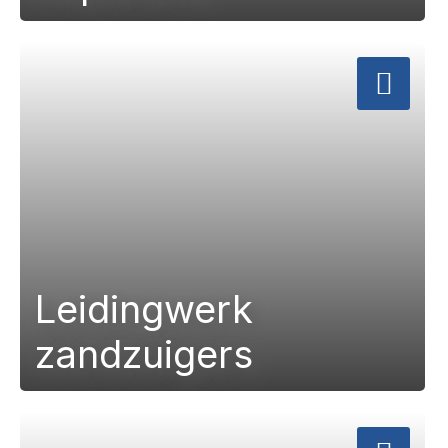
a
Leidingwerk
zandzuigers
a