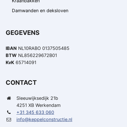
Kraanbakken
Damwanden en deksloven
GEGEVENS
IBAN
NL10RABO 0137505485
BTW
NL856229672B01
KvK
65714091
CONTACT
Sleeuwijksedijk 21b
4251 XB Werkendam
+31 345 633 060
info@keppelconstructie.nl