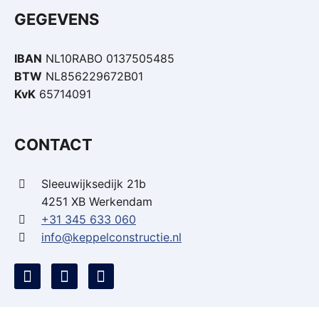
GEGEVENS
IBAN
NL10RABO 0137505485
BTW
NL856229672B01
KvK
65714091
CONTACT
Sleeuwijksedijk 21b
4251 XB Werkendam
+31 345 633 060
info@keppelconstructie.nl