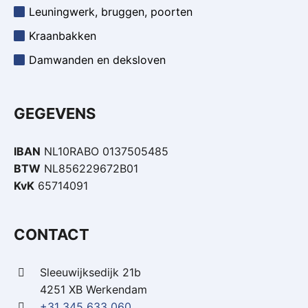
Leuningwerk, bruggen, poorten
Kraanbakken
Damwanden en deksloven
GEGEVENS
IBAN
NL10RABO 0137505485
BTW
NL856229672B01
KvK
65714091
CONTACT
Sleeuwijksedijk 21b
4251 XB Werkendam
+31 345 633 060