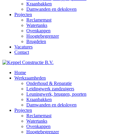
Kraanbakken
Damwanden en deksloven
Projecten
Reclamemast
Watertanks
Ovenkappen
Hoogtebegrenzer
Brugdelen
Vacatures
Contact
Home
Werkzaamheden
Onderhoud & Reparatie
Leidingwerk zandzuigers
Leuningwerk, bruggen, poorten
Kraanbakken
Damwanden en deksloven
Projecten
Reclamemast
Watertanks
Ovenkappen
Hoogtebegrenzer