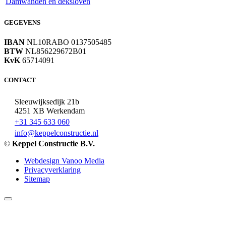
Damwanden en deksloven
GEGEVENS
IBAN
NL10RABO 0137505485
BTW
NL856229672B01
KvK
65714091
CONTACT
Sleeuwijksedijk 21b
4251 XB Werkendam
+31 345 633 060
info@keppelconstructie.nl
©
Keppel Constructie B.V.
Webdesign Vanoo Media
Privacyverklaring
Sitemap